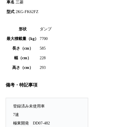
車名
三菱
型式
2KG-FK62FZ
形状
ダンプ
最大積載量（kg）
7700
長さ（cm）
585
幅（cm）
228
高さ（cm）
293
備考・特記事項
登録済み未使用車
7速
極東開発 DD07-482